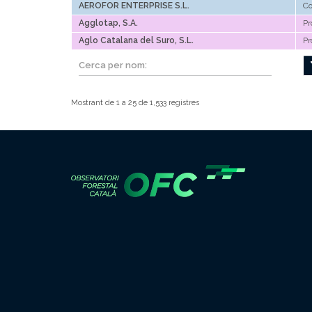
AEROFOR ENTERPRISE S.L.
Co
Agglotap, S.A.
Pr
Aglo Catalana del Suro, S.L.
Pr
Mostrant de 1 a 25 de 1,533 registres