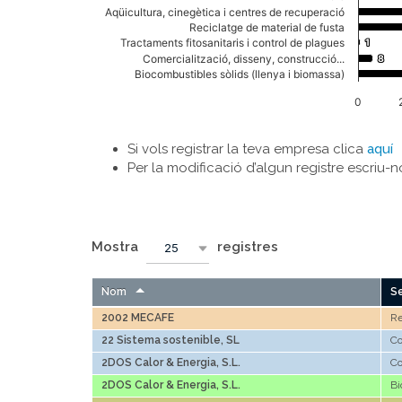
Aqüicultura, cinegètica i centres de recuperació
Reciclatge de material de fusta
Tractaments fitosanitaris i control de plagues
1
1
Comercialització, disseny, construcció...
8
8
Biocombustibles sòlids (llenya i biomassa)
0
End of interactive chart.
Si vols registrar la teva empresa clica
aquí
Per la modificació d’algun registre escriu-
Mostra
registres
25
Nom
Se
2002 MECAFE
Re
22 Sistema sostenible, SL
Co
2DOS Calor & Energia, S.L.
Co
2DOS Calor & Energia, S.L.
Bi