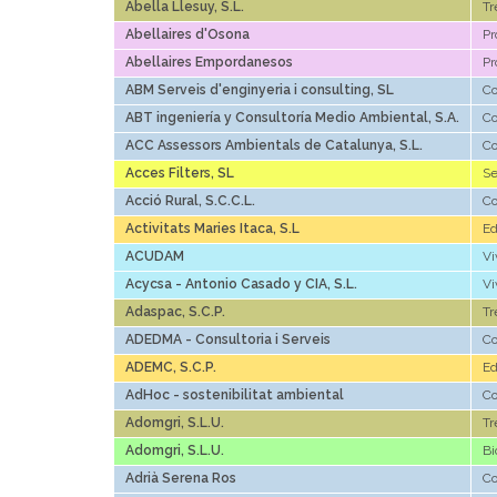
Abella Llesuy, S.L.
Tr
Abellaires d'Osona
Pr
Abellaires Empordanesos
Pr
ABM Serveis d'enginyeria i consulting, SL
Co
ABT ingeniería y Consultoría Medio Ambiental, S.A.
Co
ACC Assessors Ambientals de Catalunya, S.L.
Co
Acces Filters, SL
Se
Acció Rural, S.C.C.L.
Co
Activitats Maries Itaca, S.L
Ed
ACUDAM
Vi
Acycsa - Antonio Casado y CIA, S.L.
Vi
Adaspac, S.C.P.
Tr
ADEDMA - Consultoria i Serveis
Co
ADEMC, S.C.P.
Ed
AdHoc - sostenibilitat ambiental
Co
Adomgri, S.L.U.
Tr
Adomgri, S.L.U.
Bi
Adrià Serena Ros
Co