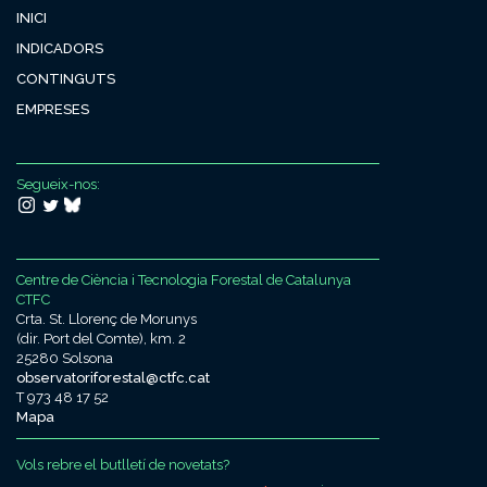
INICI
INDICADORS
CONTINGUTS
EMPRESES
Segueix-nos:
Centre de Ciència i Tecnologia Forestal de Catalunya
CTFC
Crta. St. Llorenç de Morunys
(dir. Port del Comte), km. 2
25280 Solsona
observatoriforestal@ctfc.cat
T 973 48 17 52
Mapa
Vols rebre el butlletí de novetats?