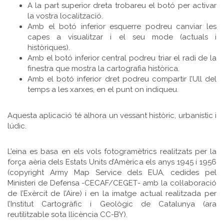
A la part superior dreta trobareu el botó per activar
la vostra localització.
Amb el botó inferior esquerre podreu canviar les
capes a visualitzar i el seu mode (actuals i
històriques).
Amb el botó inferior central podreu triar el radi de la
finestra que mostra la cartografia històrica.
Amb el botó inferior dret podreu compartir l’Ull del
temps a les xarxes, en el punt on indiqueu.
Aquesta aplicació té alhora un vessant històric, urbanístic i
lúdic.
L’eina es basa en els vols fotogramètrics realitzats per la
força aèria dels Estats Units d’Amèrica els anys 1945 i 1956
(copyright Army Map Service dels EUA, cedides pel
Ministeri de Defensa -CECAF/CEGET- amb la col·laboració
de l’Exèrcit de l’Aire) i en la imatge actual realitzada per
l’Institut Cartogràfic i Geològic de Catalunya (ara
reutilitzable sota llicència CC-BY).