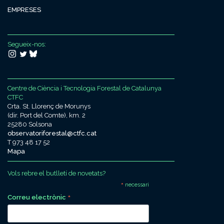
EMPRESES
Segueix-nos:
Centre de Ciència i Tecnologia Forestal de Catalunya
CTFC
Crta. St. Llorenç de Morunys
(dir. Port del Comte), km. 2
25280 Solsona
observatoriforestal@ctfc.cat
T 973 48 17 52
Mapa
Vols rebre el butlletí de novetats?
*
necessari
*
Correu electrònic