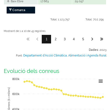
Baix Ebre
17.663
25.057
Comarca
Total: 1.123.757
Total: 702.295
Mostrant de 1 a 10 de 43 registres
1
2
3
4
5
Dades:
2023
Font:
Departament d’Acció Climàtica, Alimentació i Agenda Rural
Evolució dels conreus
Chart
800k
Line chart with 2 lines.
Hectàrees (k=milers)
View as data table, Chart
600k
The chart has 1 X axis displaying categories.
The chart has 1 Y axis displaying Hectàrees (k=milers). Data 
400k