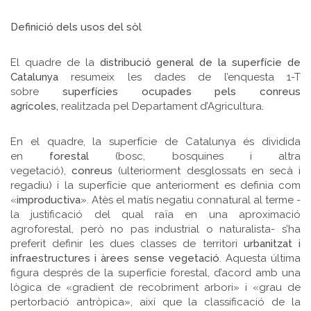
Definició dels usos del sòl
El quadre de la
distribució general de la superfície de
Catalunya
resumeix les dades de l’enquesta 1-T
sobre
superfícies ocupades pels conreus
agrícoles,
realitzada pel Departament d’Agricultura
.
En el quadre, la superfície de Catalunya és dividida
en
forestal
(bosc, bosquines i altra
vegetació),
conreus
(ulteriorment desglossats en secà i
regadiu) i la superfície que anteriorment es definia com
«
improductiva
». Atès el matís negatiu connatural al terme -
la justificació del qual raïa en una aproximació
agroforestal, però no pas industrial o naturalista- s’ha
preferit definir les dues classes de territori
urbanitzat i
infraestructures i àrees sense vegetació
. Aquesta última
figura després de la superfície forestal, d’acord amb una
lògica de «gradient de recobriment arbori» i «grau de
pertorbació antròpica», així que la classificació de la