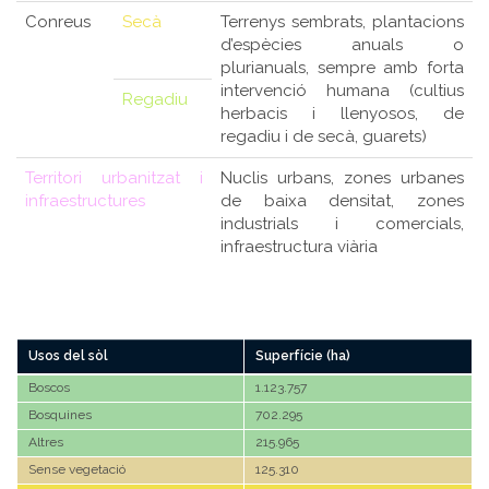
Conreus
Secà
Terrenys sembrats, plantacions
d’espècies anuals o
plurianuals, sempre amb forta
intervenció humana (cultius
Regadiu
herbacis i llenyosos, de
regadiu i de secà, guarets)
Territori urbanitzat i
Nuclis urbans, zones urbanes
infraestructures
de baixa densitat, zones
industrials i comercials,
infraestructura viària
Usos del sòl
Superfície (ha)
Boscos
1.123.757
Bosquines
702.295
Altres
215.965
Sense vegetació
125.310