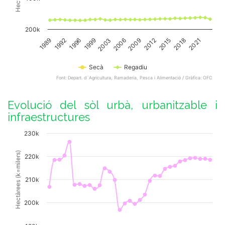
200k
1989
1999
2009
2018
1992
2003
2012
2021
1996
2006
2015
Secà
Regadiu
Font: Depart. d`Agricultura, Ramaderia, Pesca i Alimentació / Gràfica: OFC
End of interactive chart.
Evolució del sòl urbà, urbanitzable i
infraestructures
Chart
230k
Line chart with 33 data points.
Hectàrees (k=milers)
220k
View as data table, Chart
The chart has 1 X axis displaying categories.
210k
The chart has 1 Y axis displaying Hectàrees (k=milers). Data 
200k