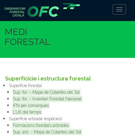
Toggle
Navigati
MEDI
FORESTAL
Superfícície i estructura forestal
Superfície forestal
Sup. for. – Mapa de Cobertes del Sòl
Sup. for. – Inventari Forestal Nacional
IFN per comarques
L’Ull del temps
Superfície arbrada (espècies)
Formacions forestals arbrades
Sup. arb. – Mapa de Cobertes del Sòl