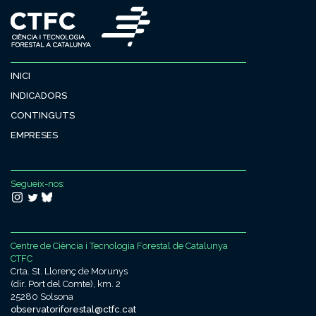
INICI
INDICADORS
CONTINGUTS
EMPRESES
Segueix-nos:
Centre de Ciència i Tecnologia Forestal de Catalunya
CTFC
Crta. St. Llorenç de Morunys
(dir. Port del Comte), km. 2
25280 Solsona
observatoriforestal@ctfc.cat