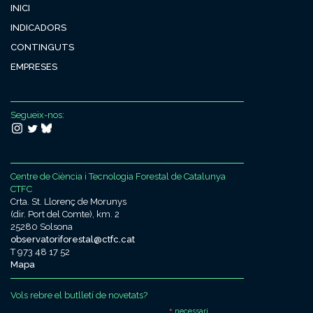
INICI
INDICADORS
CONTINGUTS
EMPRESES
Segueix-nos:
Centre de Ciència i Tecnologia Forestal de Catalunya
CTFC
Crta. St. Llorenç de Morunys
(dir. Port del Comte), km. 2
25280 Solsona
observatoriforestal@ctfc.cat
T 973 48 17 52
Mapa
Vols rebre el butlletí de novetats?
necessari