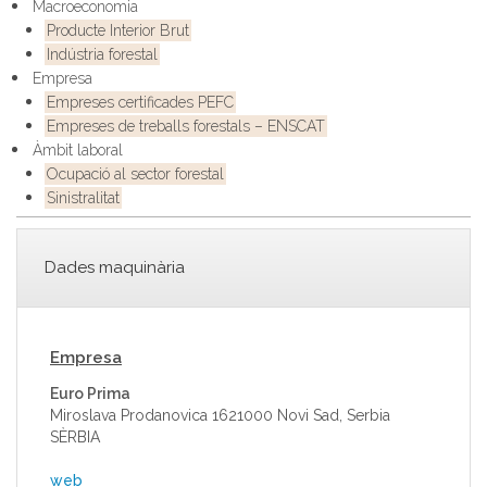
Macroeconomia
Producte Interior Brut
Indústria forestal
Empresa
Empreses certificades PEFC
Empreses de treballs forestals – ENSCAT
Àmbit laboral
Ocupació al sector forestal
Sinistralitat
Dades maquinària
Empresa
Euro Prima
Miroslava Prodanovica 1621000 Novi Sad, Serbia
SÈRBIA
web