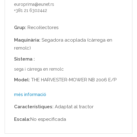
europrima@eunet.rs
+381 21 6302442
Grup:
Recol·lectores
Maquinària:
Segadora acoplada (càrrega en
remolc)
Sistema :
sega i càrrega en remolc
Model:
THE HARVESTER-MOWER NB 2006 E/P
més informació
Característiques:
Adaptat al tractor
Escala:
No especificada