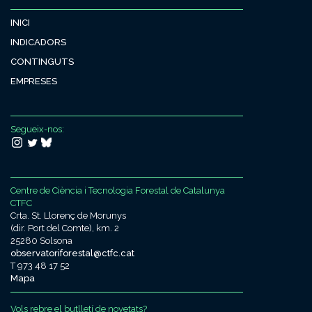
INICI
INDICADORS
CONTINGUTS
EMPRESES
Segueix-nos:
Centre de Ciència i Tecnologia Forestal de Catalunya
CTFC
Crta. St. Llorenç de Morunys
(dir. Port del Comte), km. 2
25280 Solsona
observatoriforestal@ctfc.cat
T 973 48 17 52
Mapa
Vols rebre el butlletí de novetats?