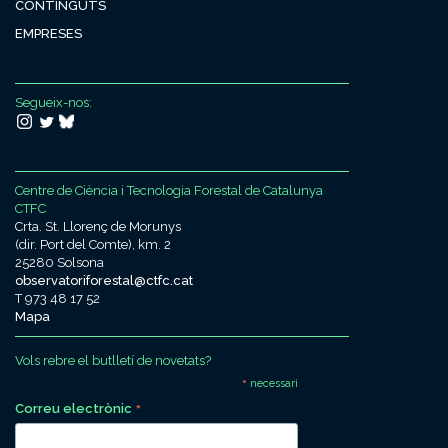
CONTINGUTS
EMPRESES
Segueix-nos:
Centre de Ciència i Tecnologia Forestal de Catalunya
CTFC
Crta. St. Llorenç de Morunys
(dir. Port del Comte), km. 2
25280 Solsona
observatoriforestal@ctfc.cat
T 973 48 17 52
Mapa
Vols rebre el butlletí de novetats?
*
necessari
*
Correu electrònic