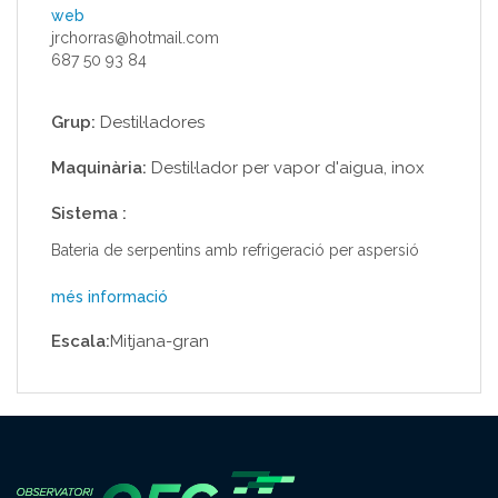
web
jrchorras@hotmail.com
687 50 93 84
Grup:
Destil·ladores
Maquinària:
Destil·lador per vapor d'aigua, inox
Sistema :
Bateria de serpentins amb refrigeració per aspersió
més informació
Escala:
Mitjana-gran