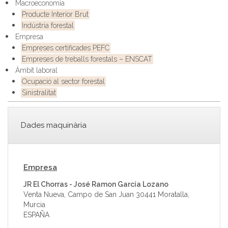
Macroeconomia
Producte Interior Brut
Indústria forestal
Empresa
Empreses certificades PEFC
Empreses de treballs forestals – ENSCAT
Àmbit laboral
Ocupació al sector forestal
Sinistralitat
Dades maquinària
Empresa
JR El Chorras - José Ramon García Lozano
Venta Nueva, Campo de San Juan 30441 Moratalla,
Murcia
ESPAÑA