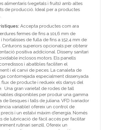
 alimentaris (vegetals i fruits) amb altes
ts de producció. Ideal per a productes
.
ístiques:
Accepta productes com ara
 verdures fermes de fins a 101,6 mm de
i hortalisses de fulla de fins a 152,4 mm de
. Cinturons superiors opcionals per obtenir
ntació positiva addicional. Disseny sanitari
noxidable inclosos motors. Els panells
orredissos i abatibles faciliten el
ent i el canvi de peces. La canaleta de
ga contornejada especialment dissenyada
el flux de producte i redueix els danys del
. Una gran varietat de rodes de tall
viables disponibles per produir una gamma
de llesques i talls de juliana. VFD (variador
ència variable) ofereix un control de
t precís i un estalvi màxim d'energia. Només
 de lubricació de fàcil accés per facilitar
iment rutinari senzill. Ofereix un