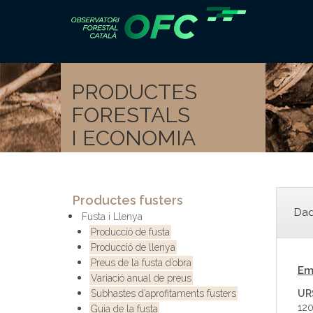
PRODUCTES
FORESTALS
I ECONOMIA
Productes fusters
Dad
Fusta i Llenya
Producció de fusta
Producció de llenya
Preus de la fusta d’obra
Em
Variació anual de preus
Subhastes d’aprofitaments fusters
UR
120
Guia de la fusta