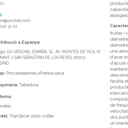
productes
UU
capacita
b
allargats
ain@urschel.com
Caracter
002 31 02
fruites i
diàmetre 
tribució a Espanya:
diàmetre
una alime
gio Gil URSCHEL ESPAÑA, SL. AV. MONTES DE OCA, N°
d'acer i
 NAVE 1 SAN SEBASTIÁN DE LOS REYES 28703-
d'accés c
DRID
mantenim
up:
Processadores d'herba seca
descàrre
facilita 
quinària:
Talladora
producte
intercan
stema :
completa 
de freqü
ivetes
velocita
del:
TranSlicer 2000 cutter
dos punts
un manten