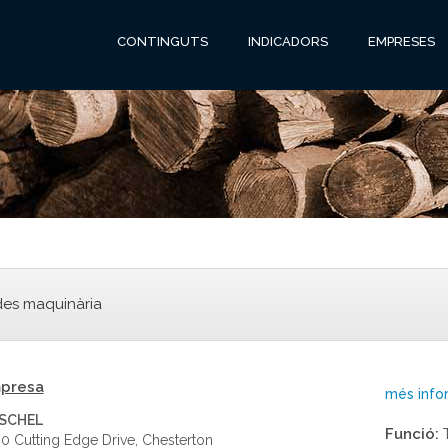
CONTINGUTS
INDICADORS
EMPRESES
es maquinària
presa
més info
SCHEL
Funció:
T
0 Cutting Edge Drive, Chesterton