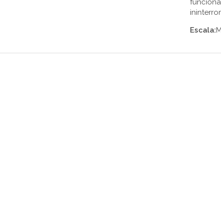
funciona
ininterr
Escala:
M