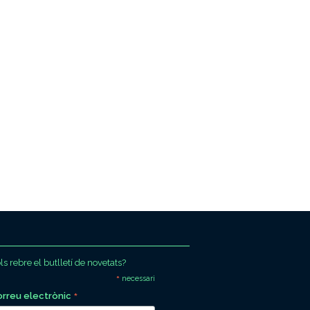
ls rebre el butlletí de novetats?
*
necessari
*
orreu electrònic