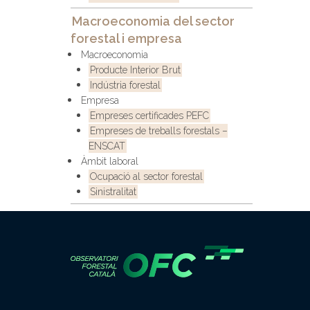
Macroeconomia del sector
forestal i empresa
Macroeconomia
Producte Interior Brut
Indústria forestal
Empresa
Empreses certificades PEFC
Empreses de treballs forestals –
ENSCAT
Àmbit laboral
Ocupació al sector forestal
Sinistralitat