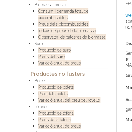
EE
Biomassa forestal
Consum i demanda total de
we
biocombustibles
sp
Preus dels biocombustibles
91 
Índexs de preus de la biomassa
Observatori de calderes de biomassa
Dis
Suro
Producció de suro
Ser
Preus del suro
19,
Variació anual de preus
MA
Productes no fusters
Gr
Bolets
Producció de bolets
Ma
Preu dels bolets
Si
Variació anual del preu del rovelló
Tòfones
gan
Producció de tòfona
Mo
Preus de la tòfona
Variació anual de preus