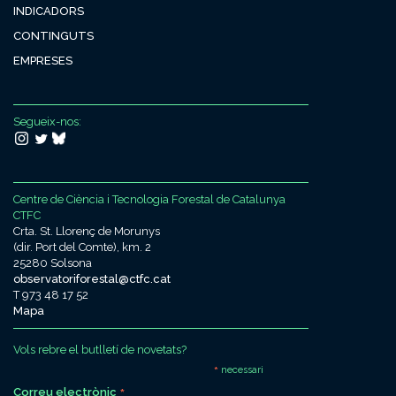
INDICADORS
CONTINGUTS
EMPRESES
Segueix-nos:
Centre de Ciència i Tecnologia Forestal de Catalunya
CTFC
Crta. St. Llorenç de Morunys
(dir. Port del Comte), km. 2
25280 Solsona
observatoriforestal@ctfc.cat
T 973 48 17 52
Mapa
Vols rebre el butlletí de novetats?
*
necessari
*
Correu electrònic