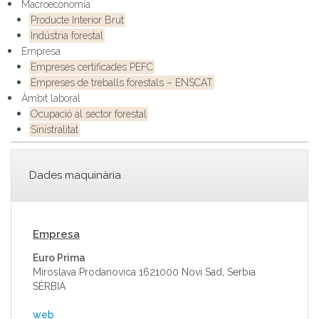
Macroeconomia
Producte Interior Brut
Indústria forestal
Empresa
Empreses certificades PEFC
Empreses de treballs forestals – ENSCAT
Àmbit laboral
Ocupació al sector forestal
Sinistralitat
Dades maquinària
Empresa
Euro Prima
Miroslava Prodanovica 1621000 Novi Sad, Serbia
SÈRBIA
web