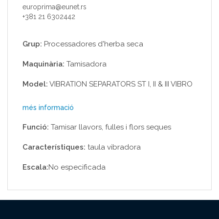
europrima@eunet.rs
+381 21 6302442
Grup:
Processadores d'herba seca
Maquinària:
Tamisadora
Model:
VIBRATION SEPARATORS ST I, II & III VIBRO
més informació
Funció:
Tamisar llavors, fulles i flors seques
Característiques:
taula vibradora
Escala:
No especificada